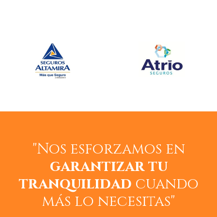
"Nos esforzamos en
garantizar tu
tranquilidad
cuando
más lo necesitas"