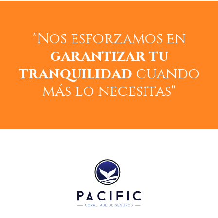
"Nos esforzamos en
garantizar tu
tranquilidad
cuando
más lo necesitas"