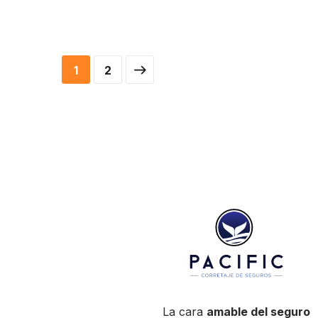
Business Consultation
Fund Management
BUSINESS
/
FINANCE
FINANCE
/
STARTUP
1
2
La cara
amable del seguro