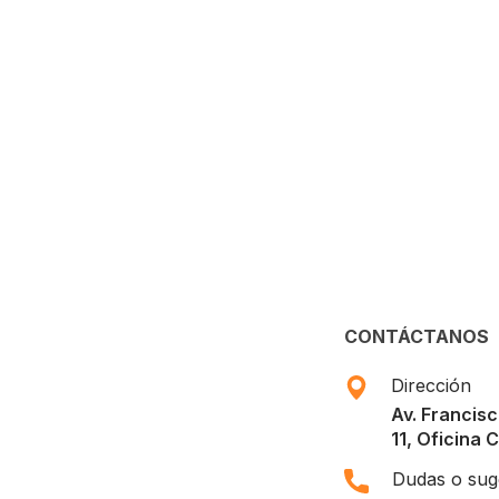
Finance Strategy
Insurance Finance
FINANCE
/
MARKETING
FINANCE
/
STARTUP
CONTÁCTANOS
Dirección
Av. Francisc
11, Oficina 
Dudas o sug