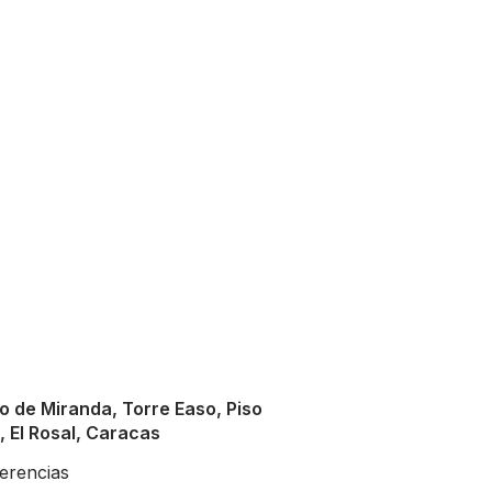
Digital Marketing
Financial Statements
FINANCE
/
MARKETING
BUSINESS
/
FINANCE
o de Miranda, Torre Easo, Piso
C, El Rosal, Caracas
erencias