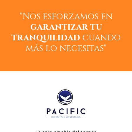
"Nos esforzamos en
garantizar tu
tranquilidad
cuando
más lo necesitas"